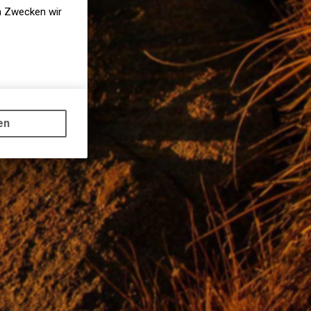
en Zwecken wir
gen auf
ots, wie die
en
ass die
nformationen
S-Regierung
n. Die CIA
onen durch