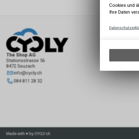
Cookies und äh
Ihre Daten ver
Datenschutzerkl
The Shop AG
Stationsstrasse 56
8472 Seuzach
info
@
cycly.ch
084 811 28 32
Made with ♥ by CYCLY.ch