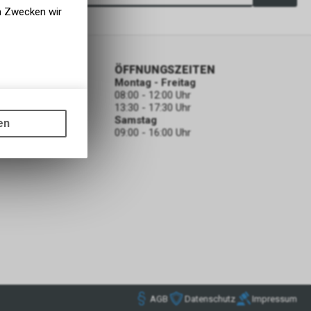
en Zwecken wir
ORMATIONEN
ÖFFNUNGSZEITEN
Montag - Freitag
08:00 - 12:00 Uhr
gen auf
13:30 - 17:30 Uhr
ots, wie die
ODEN
Samstag
en
09:00 - 16:00 Uhr
ass die
nformationen
S-Regierung
n. Die CIA
onen durch
AGB
Datenschutz
Impressum