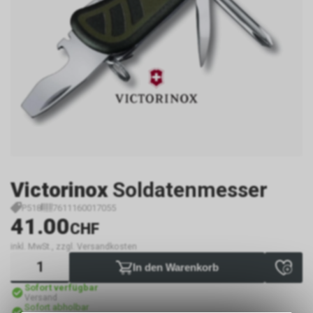
Victorinox
Soldatenmesser
P518
7611160017055
41.00
CHF
inkl. MwSt., zzgl. Versandkosten
In den Warenkorb
Sofort verfügbar
Versand
Sofort abholbar