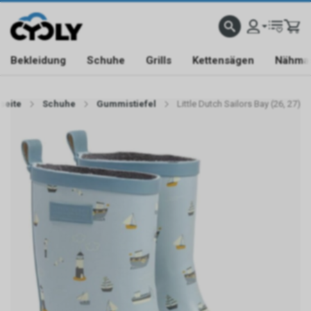
90 TAGE RÜCKGABERECHT
SCHNELLER KUNDENSERVICE
BLITZVERSAND BIS 17:0
Bekleidung
Schuhe
Grills
Kettensägen
Nähma
tseite
Schuhe
Gummistiefel
Little Dutch Sailors Bay (26, 27)