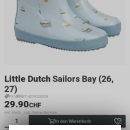
Little Dutch
Sailors Bay (26,
27)
P514
8714274120228
29.90
CHF
inkl. MwSt., zzgl. Versandkosten
In den Warenkorb
Sofort verfügbar