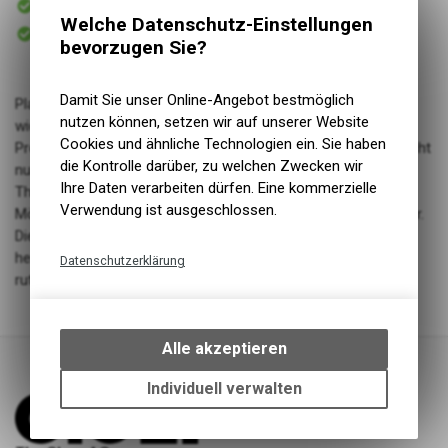
Versand
Welche Datenschutz-Einstellungen
Sofort abholbar
Abholung The Shop AG
bevorzugen Sie?
Damit Sie unser Online-Angebot bestmöglich
Planschen Sie. Die meisten Kleinkinder können nicht
nutzen können, setzen wir auf unserer Website
widerstehen, in Pfützen zu springen, wenn es regnet. Kein
Cookies und ähnliche Technologien ein. Sie haben
Problem mit diesen süssen kleinen Regenstiefeln. Sie sind nicht
die Kontrolle darüber, zu welchen Zwecken wir
nur wasserdicht, sondern auch stylisch. Mit dem nautischen
Ihre Daten verarbeiten dürfen. Eine kommerzielle
Thema Sailors Bay von Little Dutch, mit Segelbooten und
Verwendung ist ausgeschlossen.
Möwen, wird der Regenwetter-Look Ihres Kindes noch lustiger.
Diese Regenstiefel sind aus Gummi mit Textilfutter, einer
herausnehmbaren Innensohle und einer strukturierten und
Datenschutzerklärung
rutschfesten Laufsohle. Perfekt für Outdoor-Abenteuer.
Technische Funktionen
Wir erfassen und speichern
bestimmte Interaktionen und
Alle akzeptieren
Einstellungen auf Ihrem Gerät,
um die grundlegenden
Individuell verwalten
Funktionen unseres Online-
Angebots, wie die Verwendung
des Warenkorbs, zu