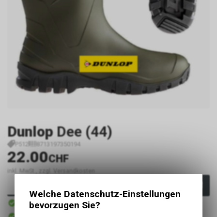
Dunlop
Dee (44)
P512
8713197350194
22.00
CHF
inkl. MwSt., zzgl. Versandkosten
In den Warenkorb
Welche Datenschutz-Einstellungen
Sofort verfügbar
bevorzugen Sie?
Versand
Sofort abholbar