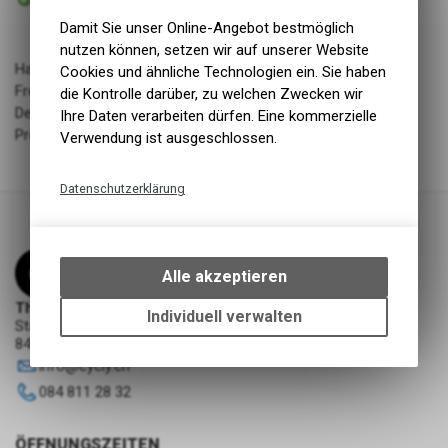
Abholung The Shop AG
Damit Sie unser Online-Angebot bestmöglich
nutzen können, setzen wir auf unserer Website
Halbhoher wasserdichter PVC Stiefel für Beruf, Garten und
Cookies und ähnliche Technologien ein. Sie haben
Freizeit. Bedingt beständig gegen Öle, Säuren, Düngemittel,
die Kontrolle darüber, zu welchen Zwecken wir
Desinfektionsmittel sowie diverse Chemikalien. Mit Dunlop
Ihre Daten verarbeiten dürfen. Eine kommerzielle
Profilsohle.
Verwendung ist ausgeschlossen.
Datenschutzerklärung
Technische Funktionen
Wir erfassen und speichern
bestimmte Interaktionen und
Alle akzeptieren
Einstellungen auf Ihrem Gerät,
The Shop AG
um die grundlegenden
Individuell verwalten
Stationsstrasse 56
Funktionen unseres Online-
8472 Seuzach
Angebots, wie die Verwendung
info
@
cycly.ch
des Warenkorbs, zu
084 811 28 32
ermöglichen. Bitte beachten Sie,
dass die gespeicherten Daten
keinerlei Rückschlüsse auf Ihre
ÖFFNUNGSZEITEN