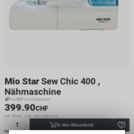
Mio Star
Sew Chic 400 ,
Nähmaschine
P445
7613346987459
399.90
CHF
inkl. MwSt., zzgl. Versandkosten
In den Warenkorb
Sofort verfügbar