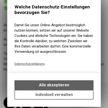
Versand
Welche Datenschutz-Einstellungen
Sofort abholbar
Abholung The Shop AG
bevorzugen Sie?
Ausziehbare Übersicht aller 197 Stiche für eine unbegrenzte
Damit Sie unser Online-Angebot bestmöglich
Kreativität
nutzen können, setzen wir auf unserer Website
Cookies und ähnliche Technologien ein. Sie haben
Automatischer Nadeleinfädler: Macht zusammen mit dem
die Kontrolle darüber, zu welchen Zwecken wir
schnellen Nähfusswechsel die Arbeit leichter
Ihre Daten verarbeiten dürfen. Eine kommerzielle
Verwendung ist ausgeschlossen.
Tasten für Start/Stop, Rückwärtsnähen, automatisches
Vernähen und Nadelposition hoch/tief
Mit der knopflochautomatik spielend einfach zu professionellen
Datenschutzerklärung
Nähergebnissen.
Technische Funktionen
Wir erfassen und speichern
bestimmte Interaktionen und
Alle akzeptieren
Einstellungen auf Ihrem Gerät,
um die grundlegenden
Individuell verwalten
Funktionen unseres Online-
Angebots, wie die Verwendung