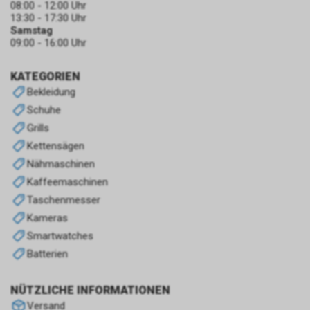
08:00 - 12:00 Uhr
13:30 - 17:30 Uhr
Samstag
09:00 - 16:00 Uhr
KATEGORIEN
Bekleidung
Schuhe
Grills
Kettensägen
Nähmaschinen
Kaffeemaschinen
Taschenmesser
Kameras
Smartwatches
Batterien
NÜTZLICHE INFORMATIONEN
Versand