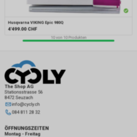
Husqvarna VIKING
Epic 980Q
4'499.00
CHF
10
von
10
Produkten
The Shop AG
Stationsstrasse 56
8472 Seuzach
info
@
cycly.ch
084 811 28 32
ÖFFNUNGSZEITEN
Montag - Freitag