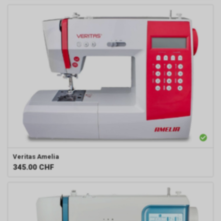
Entscheidungen zu
unterstützen. Die CIA
konzentriert sich hauptsächlich
auf die Beschaffung von
Informationen durch Menschen
(Human Intelligence, HUMINT).
Veritas
Amelia
345.00
CHF