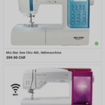
Mio Star
Sew Chic 400 , Nähmaschine
399.90
CHF