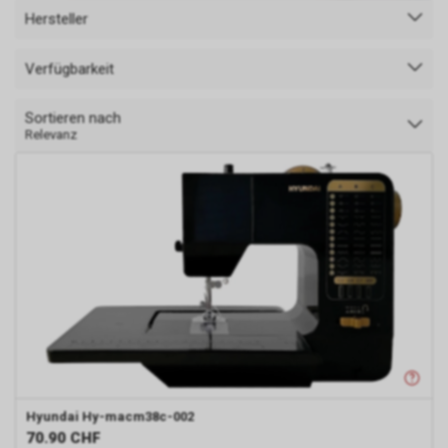
Hersteller
Verfügbarkeit
Sortieren nach
Relevanz
Hyundai
Hy-macm38c-002
70.90
CHF