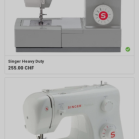
Singer
Heavy Duty
255.00
CHF