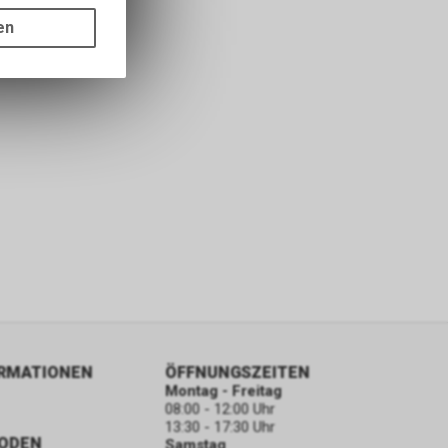
ots, wie die
en
ass die
nformationen
S-Regierung
n. Die CIA
onen durch
ORMATIONEN
ÖFFNUNGSZEITEN
Montag - Freitag
08:00 - 12:00 Uhr
13:30 - 17:30 Uhr
ODEN
Samstag