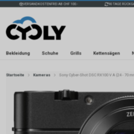
VERSANDKOSTENFREI AB CHF 100.-
90 TAGE RÜCKG
Bekleidung
Schuhe
Grills
Kettensägen
Startseite
Kameras
Sony Cyber-Shot DSC RX100 V A (24 - 70 mm