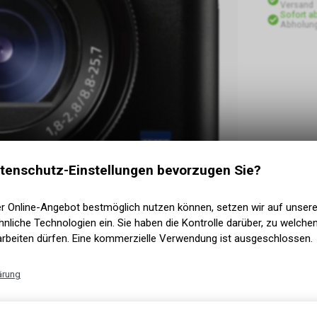
Versand
Sofort a
Abholun
tenschutz-Einstellungen bevorzugen Sie?
er Online-Angebot bestmöglich nutzen können, setzen wir auf unser
nliche Technologien ein. Sie haben die Kontrolle darüber, zu welch
arbeiten dürfen. Eine kommerzielle Verwendung ist ausgeschlossen.
ärung
X mit Front-End LSI (1.8x schnellerer
me auf 233 Bilder erhöht (+50%), verbesserte
Technische Funktionen
 bei DSCRX10M4 und DSCRX100M6, ohne Kamera-App
Wir erfassen und speichern bestimmte Interaktionen und Einstellun