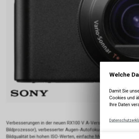
Welche Da
Damit Sie uns
Cookies und äh
Ihre Daten ver
Datenschutzerkl
Verbesserungen in der neuen RX100 V A-Version: Neuester Bionz 
Bildprozessor), verbesserter Augen-Autofokus, Serienbildaufnah
Bildqualität bei hohen ISO-Werten, einfache Menüführung wie