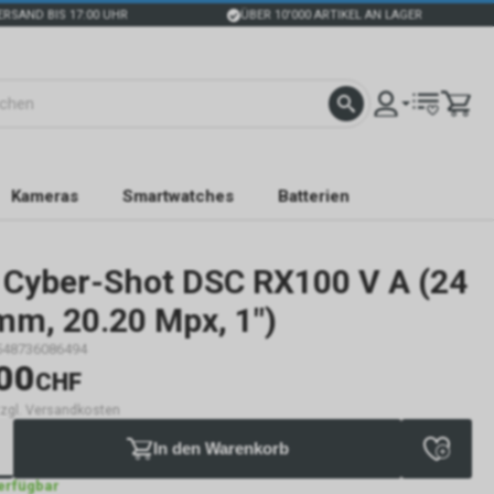
ERSAND BIS 17:00 UHR
ÜBER 10'000 ARTIKEL AN LAGER
Kameras
Smartwatches
Batterien
Cyber-Shot DSC RX100 V A (24
mm, 20.20 Mpx, 1")
548736086494
00
CHF
 zzgl. Versandkosten
In den Warenkorb
verfügbar