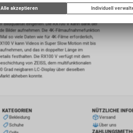
uspunkte sorgen für die weltweit grösste AF-
Ihrem Gerät, um die grundlegenden Funktionen unseres Online-Angeb
Alle akzeptieren
Individuell verwalt
it für Konsistenz bei AF und Tracking, selbst bei
Verwendung des Warenkorbs, zu ermöglichen. Bitte beachten Sie, d
lität und Serienaufnahmen: Für die
gespeicherten Daten keinerlei Rückschlüsse auf Ihre persönlichen I
Bildqualität eingehen. Die RX100 V kann dank der
zulassen.
nde Bilder aufnehmen. Die 4K-Filmaufnahmefunktion
Mal so viele Daten wie für 4K-Filme erforderlich,
Default CIA Agent
 RX100 V kann Videos in Super Slow Motion mit bis
Die CIA (Central Intelligence Agency) ist der US-amerikanische
) aufnehmen, und das in doppelter Länge im
Auslandsgeheimdienst. Sie ist dafür zuständig, ausländische
tails festhalten. Die RX100 V verfügt mit dem
Geheimdienstinformationen zu sammeln, auszuwerten und an die U
xbeschichtung von ZEISS, dem multifunktionalen
zu übermitteln, um nationalpolitische Entscheidungen zu unterstütze
180 Grad neigbaren LC-Display über dieselben
konzentriert sich hauptsächlich auf die Beschaffung von Informati
Markt abheben konnte.
Menschen (Human Intelligence, HUMINT).
KATEGORIEN
NÜTZLICHE INF
Bekleidung
Versand
Schuhe
Über uns
ZAHLUNGSMETH
Grills