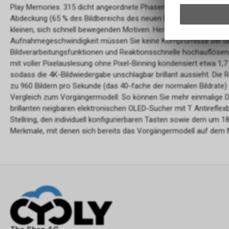
Play Memories. 315 dicht angeordnete Phasendetektions-Autofok
Abdeckung (65 % des Bildbereichs des neuen Bildsensors) und som
kleinen, sich schnell bewegenden Motiven. Herausragende Bildqua
Aufnahmegeschwindigkeit müssen Sie keine Kompromisse bei der 
Bildverarbeitungsfunktionen und Reaktionsschnelle hochauflöse
mit voller Pixelauslesung ohne Pixel-Binning kondensiert etwa 1,7 
sodass die 4K-Bildwiedergabe unschlagbar brillant aussieht. Die
zu 960 Bildern pro Sekunde (das 40-fache der normalen Bildrate
Vergleich zum Vorgängermodell. So können Sie mehr einmalige De
brillanten neigbaren elektronischen OLED-Sucher mit T Antirefle
Stellring, den individuell konfigurierbaren Tasten sowie dem um 
Merkmale, mit denen sich bereits das Vorgängermodell auf dem 