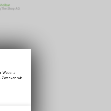
bholbar
g The Shop AG
er Website
en Zwecken wir
gen auf