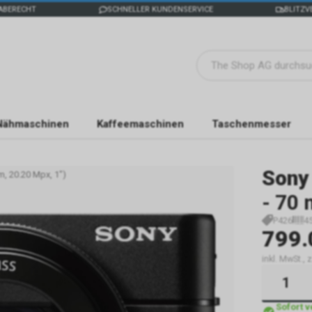
ABERECHT
SCHNELLER KUNDENSERVICE
BLITZV
Nähmaschinen
Kaffeemaschinen
Taschenmesser
Sony
, 20.20 Mpx, 1")
- 70 
P426
4
799.
inkl. MwSt.,
Sofort 