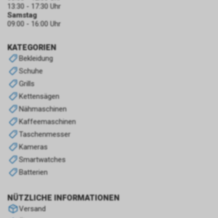
13:30 - 17:30 Uhr
Samstag
09:00 - 16:00 Uhr
KATEGORIEN
Bekleidung
Schuhe
Grills
Kettensägen
Nähmaschinen
Kaffeemaschinen
Taschenmesser
Kameras
Smartwatches
Batterien
NÜTZLICHE INFORMATIONEN
Versand