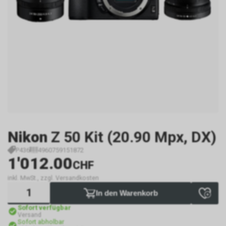
Nikon
Z 50 Kit (20.90 Mpx, DX)
P436
4960759151872
1'012.00
CHF
inkl. MwSt., zzgl. Versandkosten
In den Warenkorb
Sofort verfügbar
Versand
Sofort abholbar