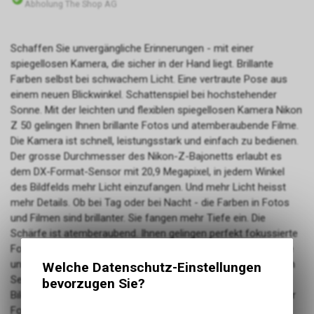
Abholung The Shop AG
Schaffen Sie unvergängliche Erinnerungen - mit einer
spiegellosen Kamera, die sicher in der Hand liegt. Brillante
Farben selbst bei schwachem Licht. Eine vertraute Pose aus
einem neuen Blickwinkel. Schattenspiel bei hochstehender
Sonne. Mit der leichten und flexiblen spiegellosen Kamera Nikon
Z 50 gelingen Ihnen brillante Fotos und atemberaubende Filme.
Die Kamera ist schnell, leistungsstark und einfach zu bedienen.
Der grosse Durchmesser des Nikon-Z-Bajonetts erlaubt es
dem DX-Format-Sensor mit 20,9 Megapixel, in jedem Winkel
des Bildfelds mehr Licht einzufangen. Und mehr Licht heisst
mehr Details. Ob bei Tag oder bei Nacht - die Farben in Fotos
und Filmen sind brillanter. Sie fangen mehr Tiefe ein. Die
Schärfe ist atemberaubend. Ihnen gelingen perfekt fokussierte
Fotos und 4K-Filme. Der Hybrid-Autofokus ist schnell, präzise
und arbeitet extrem gleichmässig. Die AF-Messfelder auf dem
Welche Datenschutz-Einstellungen
Sensor decken horizontal und vertikal (ca.) 90 % des
bevorzugen Sie?
Bildausschnitts ab - für durchgehend scharfe Aufnahmen. Der
Fokus erfasst Motive in der Mitte ebenso wie am Rand des