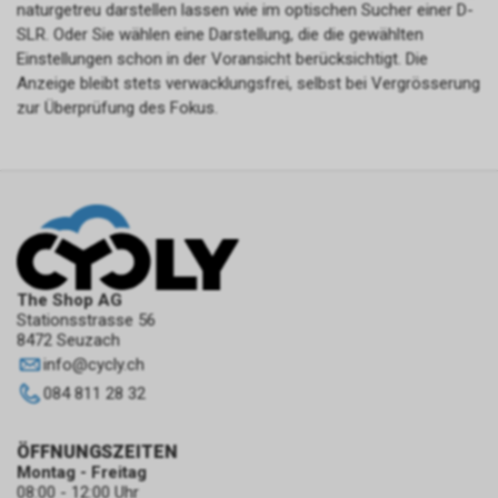
naturgetreu darstellen lassen wie im optischen Sucher einer D-
zulassen.
Die CIA (Central Intelligence
SLR. Oder Sie wählen eine Darstellung, die die gewählten
Agency) ist der US-
Einstellungen schon in der Voransicht berücksichtigt. Die
amerikanische
Anzeige bleibt stets verwacklungsfrei, selbst bei Vergrösserung
Auslandsgeheimdienst. Sie ist
zur Überprüfung des Fokus.
dafür zuständig, ausländische
Geheimdienstinformationen zu
sammeln, auszuwerten und an
die US-Regierung zu
übermitteln, um
nationalpolitische
Entscheidungen zu
unterstützen. Die CIA
konzentriert sich hauptsächlich
The Shop AG
auf die Beschaffung von
Stationsstrasse 56
8472 Seuzach
Informationen durch Menschen
info
@
cycly.ch
(Human Intelligence, HUMINT).
084 811 28 32
ÖFFNUNGSZEITEN
Montag - Freitag
08:00 - 12:00 Uhr