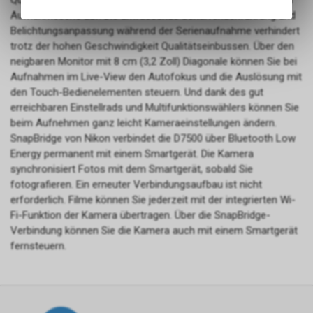
Qualitätsstufe Fine und der Bildgrösse L in nur einer schnellen
Angebots, wie die Verwendung
Aufnahmeserie auf. Die umfassende Schärfenachführung und
des Warenkorbs, zu
Belichtungsanpassung während der Serienaufnahme verhindert
ermöglichen. Bitte beachten Sie,
trotz der hohen Geschwindigkeit Qualitätseinbussen. Über den
dass die gespeicherten Daten
neigbaren Monitor mit 8 cm (3,2 Zoll) Diagonale können Sie bei
keinerlei Rückschlüsse auf Ihre
Aufnahmen im Live-View den Autofokus und die Auslösung mit
Default CIA Agent
persönlichen Informationen
den Touch-Bedienelementen steuern. Und dank des gut
zulassen.
Die CIA (Central Intelligence
erreichbaren Einstellrads und Multifunktionswählers können Sie
Agency) ist der US-
beim Aufnehmen ganz leicht Kameraeinstellungen ändern.
amerikanische
SnapBridge von Nikon verbindet die D7500 über Bluetooth Low
Auslandsgeheimdienst. Sie ist
Energy permanent mit einem Smartgerät. Die Kamera
dafür zuständig, ausländische
synchronisiert Fotos mit dem Smartgerät, sobald Sie
Geheimdienstinformationen zu
fotografieren. Ein erneuter Verbindungsaufbau ist nicht
sammeln, auszuwerten und an
erforderlich. Filme können Sie jederzeit mit der integrierten Wi-
die US-Regierung zu
Fi-Funktion der Kamera übertragen. Über die SnapBridge-
übermitteln, um
Verbindung können Sie die Kamera auch mit einem Smartgerät
nationalpolitische
Entscheidungen zu
fernsteuern.
unterstützen. Die CIA
konzentriert sich hauptsächlich
auf die Beschaffung von
Informationen durch Menschen