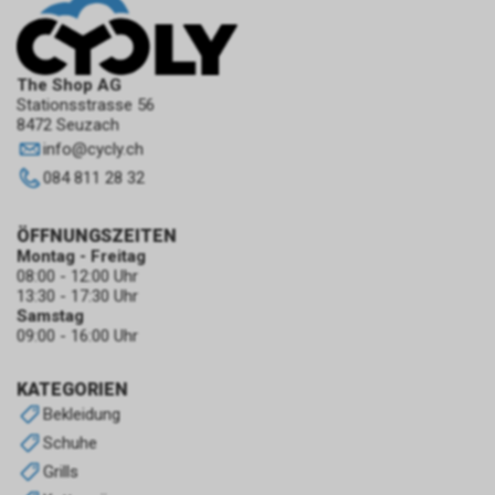
(Human Intelligence, HUMINT).
The Shop AG
Stationsstrasse 56
8472 Seuzach
info
@
cycly.ch
084 811 28 32
ÖFFNUNGSZEITEN
Montag - Freitag
08:00 - 12:00 Uhr
13:30 - 17:30 Uhr
Samstag
09:00 - 16:00 Uhr
KATEGORIEN
Bekleidung
Schuhe
Grills