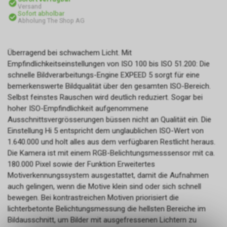
Versand
Sofort abholbar
Abholung The Shop AG
Überragend bei schwachem Licht. Mit
Empfindlichkeitseinstellungen von ISO 100 bis ISO 51.200: Die
schnelle Bildverarbeitungs-Engine EXPEED 5 sorgt für eine
bemerkenswerte Bildqualität über den gesamten ISO-Bereich.
Selbst feinstes Rauschen wird deutlich reduziert. Sogar bei
hoher ISO-Empfindlichkeit aufgenommene
Ausschnittsvergrösserungen büssen nicht an Qualität ein. Die
Einstellung Hi 5 entspricht dem unglaublichen ISO-Wert von
1.640.000 und holt alles aus dem verfügbaren Restlicht heraus.
Die Kamera ist mit einem RGB-Belichtungsmesssensor mit ca.
180.000 Pixel sowie der Funktion Erweitertes
Motiverkennungssystem ausgestattet, damit die Aufnahmen
auch gelingen, wenn die Motive klein sind oder sich schnell
bewegen. Bei kontrastreichen Motiven priorisiert die
lichterbetonte Belichtungsmessung die hellsten Bereiche im
Bildausschnitt, um Bilder mit ausgefressenen Lichtern zu