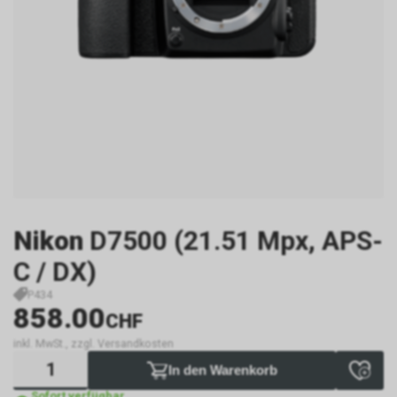
Nikon
D7500 (21.51 Mpx, APS-
C / DX)
P434
858.00
CHF
inkl. MwSt., zzgl. Versandkosten
In den Warenkorb
Sofort verfügbar