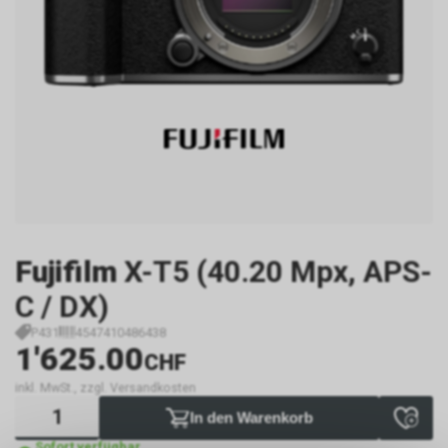
Fujifilm
X-T5 (40.20 Mpx, APS-
C / DX)
P431
4547410486438
1'625.00
CHF
inkl. MwSt., zzgl. Versandkosten
In den Warenkorb
Sofort verfügbar