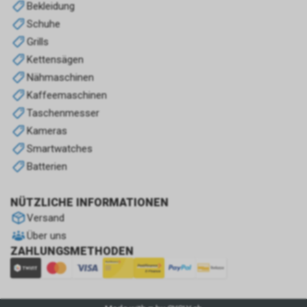
auf die Beschaffung von
Bekleidung
Informationen durch Menschen
Schuhe
(Human Intelligence, HUMINT).
Grills
Kettensägen
Nähmaschinen
Kaffeemaschinen
Taschenmesser
Kameras
Smartwatches
Batterien
NÜTZLICHE INFORMATIONEN
Versand
Über uns
ZAHLUNGSMETHODEN