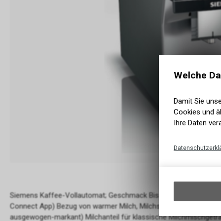
Welche Da
Damit Sie uns
Cookies und äh
Ihre Daten ver
Datenschutzerkl
Siemens Kaffee-Vollautomat; Geschmack Bis zu 29 verschiedene
Connect App) Bezug von warmer Milch, Milchschaum und heissem
ausgewogen-markant) Milchanteil für klassische Milchmischgetr