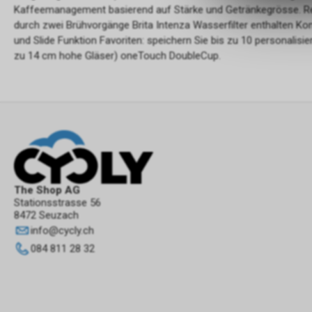
Kaffeemanagement basierend auf Stärke und Getränkegrösse. Red
durch zwei Brühvorgänge Brita Intenza Wasserfilter enthalten Komf
und Slide Funktion Favoriten: speichern Sie bis zu 10 personalisi
zu 14 cm hohe Gläser) oneTouch DoubleCup.
The Shop AG
Stationsstrasse 56
8472 Seuzach
info
@
cycly.ch
084 811 28 32