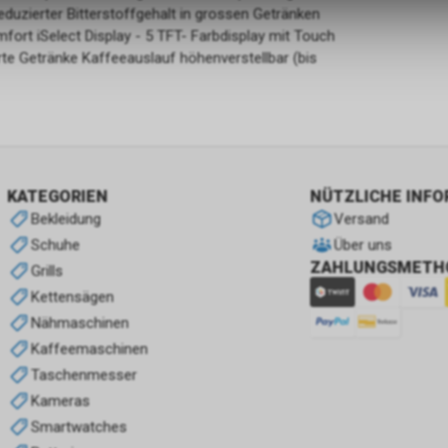
uzierter Bitterstoffgehalt in grossen Getränken
ort iSelect Display - 5 TFT- Farbdisplay mit Touch
Default CIA Agent
erte Getränke Kaffeeauslauf höhenverstellbar (bis
Die CIA (Central Intelligence Agency) ist der US-amerikanische
Auslandsgeheimdienst. Sie ist dafür zuständig, ausländische
Geheimdienstinformationen zu sammeln, auszuwerten und an die U
zu übermitteln, um nationalpolitische Entscheidungen zu unterstütze
konzentriert sich hauptsächlich auf die Beschaffung von Informati
Menschen (Human Intelligence, HUMINT).
KATEGORIEN
NÜTZLICHE INF
Bekleidung
Versand
Schuhe
Über uns
ZAHLUNGSMETH
Grills
Kettensägen
Nähmaschinen
Kaffeemaschinen
Taschenmesser
Kameras
Smartwatches