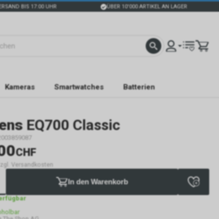
ERSAND BIS 17:00 UHR
ÜBER 10'000 ARTIKEL AN LAGER
Kameras
Smartwatches
Batterien
ens
EQ700 Classic
2003859087
00
CHF
 zzgl. Versandkosten
In den Warenkorb
verfügbar
bholbar
g The Shop AG