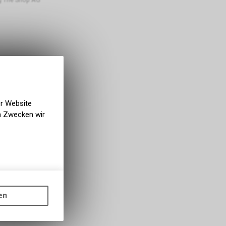
er Website
en Zwecken wir
gen auf
ots, wie die
en
ass die
nformationen