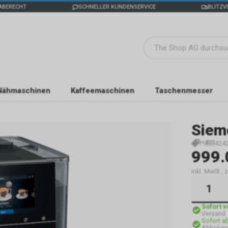
ABERECHT
SCHNELLER KUNDENSERVICE
BLITZV
Nähmaschinen
Kaffeemaschinen
Taschenmesser
Siem
P9
424
999.
inkl. MwSt.,
Sofort 
Versand
Sofort a
Abholun