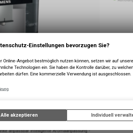
tenschutz-Einstellungen bevorzugen Sie?
er Online-Angebot bestmöglich nutzen können, setzen wir auf unser
nliche Technologien ein. Sie haben die Kontrolle darüber, zu welch
arbeiten dürfen. Eine kommerzielle Verwendung ist ausgeschlossen.
ärung
Technische Funktionen
Wir erfassen und speichern bestimmte Interaktionen und Einstellun
Ihrem Gerät, um die grundlegenden Funktionen unseres Online-Angeb
Alle akzeptieren
Individuell verwalt
 Kaffeespezialitäten (im Gerät und der Home
Verwendung des Warenkorbs, zu ermöglichen. Bitte beachten Sie, d
 Wasser. 3 verschiedene Aroma-Profile (mild-
gespeicherten Daten keinerlei Rückschlüsse auf Ihre persönlichen I
änke anpassbar Intelligente Aromaanpassung -
zulassen.