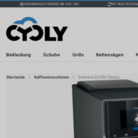
VERSANDKOSTENFREI AB CHF 100.-
90 TAGE RÜCKG
Bekleidung
Schuhe
Grills
Kettensägen
Startseite
Kaffeemaschinen
Siemens EQ700 Classic