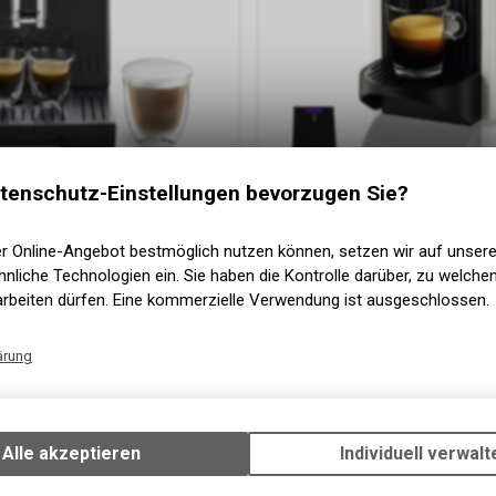
tenschutz-Einstellungen bevorzugen Sie?
namica
er Online-Angebot bestmöglich nutzen können, setzen wir auf unser
nliche Technologien ein. Sie haben die Kontrolle darüber, zu welch
arbeiten dürfen. Eine kommerzielle Verwendung ist ausgeschlossen.
Krups
Inissia (NESPRESSO Origi
F
85.40
CHF
ärung
Technische Funktionen
Wir erfassen und speichern bestimmte Interaktionen und Einstellun
Ihrem Gerät, um die grundlegenden Funktionen unseres Online-Angeb
Alle akzeptieren
Individuell verwalt
Verwendung des Warenkorbs, zu ermöglichen. Bitte beachten Sie, d
gespeicherten Daten keinerlei Rückschlüsse auf Ihre persönlichen I