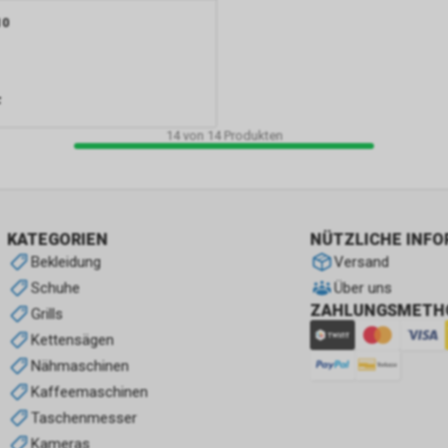
10
F
14
von
14
Produkten
KATEGORIEN
NÜTZLICHE INF
Bekleidung
Versand
Schuhe
Über uns
ZAHLUNGSMETH
Grills
Kettensägen
Nähmaschinen
Kaffeemaschinen
Taschenmesser
Kameras