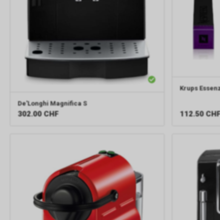
Krups
Essenz
De'Longhi
Magnifica S
112.50
CH
302.00
CHF