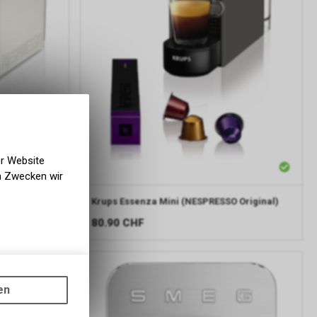
er Website
en Zwecken wir
Krups
Essenza Mini (NESPRESSO Original)
nal)
80.90
CHF
gen auf
ots, wie die
en
ass die
nformationen