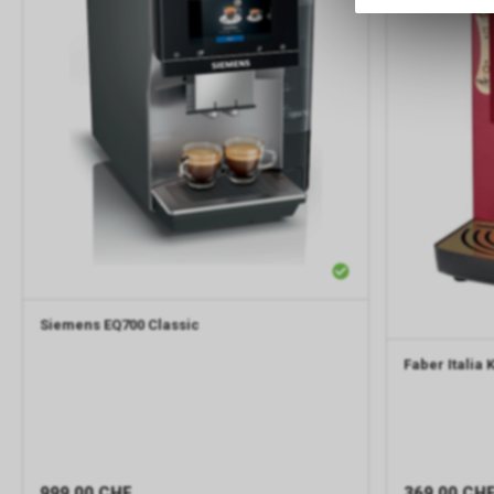
Siemens
EQ700 Classic
Faber Italia
K
999.00
CHF
369.00
CH