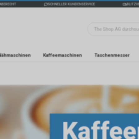
ABERECHT
SCHNELLER KUNDENSERVICE
BLITZV
Nähmaschinen
Kaffeemaschinen
Taschenmesser
Kaffe