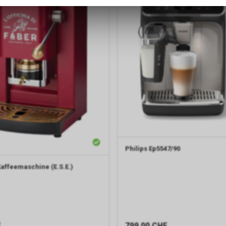
zulassen.
Default CIA Agent
Die CIA (Central Intelligence Agency) ist der US-amerikanische
Auslandsgeheimdienst. Sie ist dafür zuständig, ausländische
Geheimdienstinformationen zu sammeln, auszuwerten und an die U
zu übermitteln, um nationalpolitische Entscheidungen zu unterstütze
konzentriert sich hauptsächlich auf die Beschaffung von Informati
Menschen (Human Intelligence, HUMINT).
Philips
Ep5547/90
affeemaschine (E.S.E.)
F
799.00
CHF