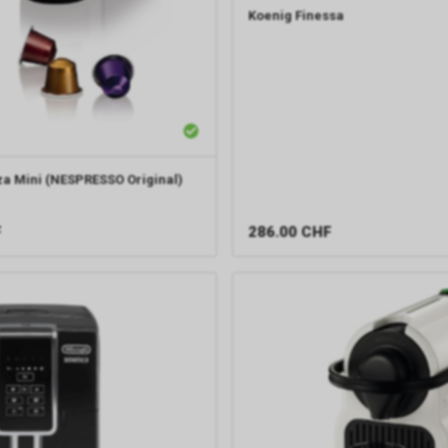
Koenig
Finessa
a Mini (NESPRESSO Original)
F
286.00
CHF