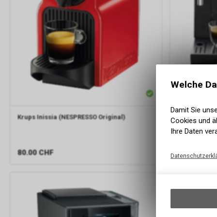
Welche Da
De'Longhi
Di
Damit Sie uns
Krups
Inissia (NESPRESSO Original)
Cookies und äh
Ihre Daten ver
80.00
CHF
343.00
CH
Datenschutzerkl