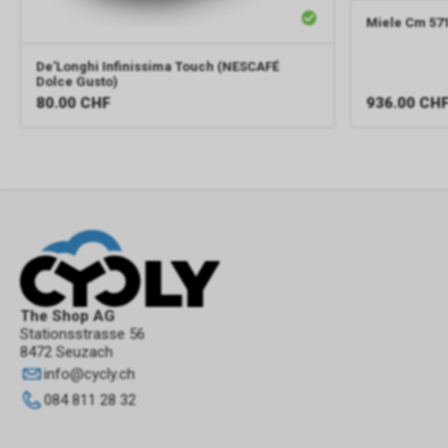
Miele
Cm 57
De'Longhi
Infinissima Touch (NESCAFÉ
Dolce Gusto)
80.00
CHF
936.00
CH
The Shop AG
Stationsstrasse 56
8472 Seuzach
info
@
cycly.ch
084 811 28 32