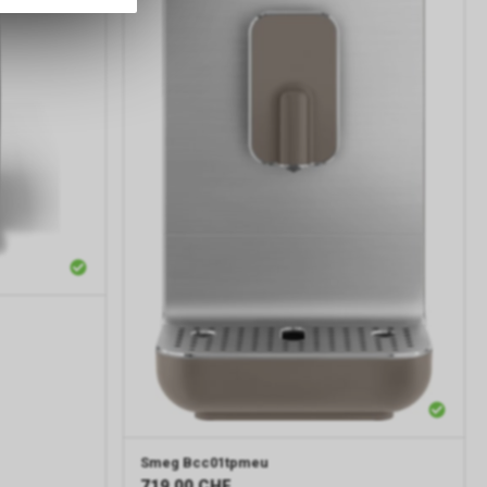
S-Regierung
n. Die CIA
onen durch
Smeg
Bcc01tpmeu
719.00
CHF