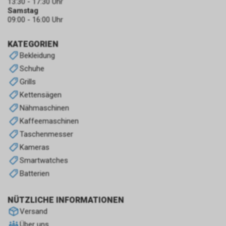
13:30 - 17:30 Uhr
Samstag
09:00 - 16:00 Uhr
KATEGORIEN
Bekleidung
Schuhe
Grills
Kettensägen
Nähmaschinen
Kaffeemaschinen
Taschenmesser
Kameras
Smartwatches
Batterien
NÜTZLICHE INFORMATIONEN
Versand
Über uns