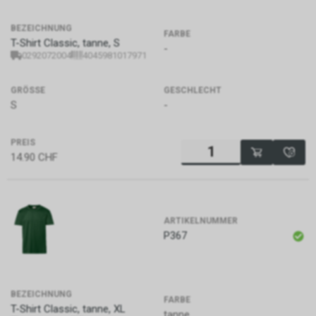
unterstützen. Die CIA
konzentriert sich hauptsächlich
BEZEICHNUNG
FARBE
auf die Beschaffung von
T-Shirt Classic, tanne, S
-
Informationen durch Menschen
0292072004
4045981017971
(Human Intelligence, HUMINT).
GRÖSSE
GESCHLECHT
S
-
PREIS
14.90
CHF
ARTIKELNUMMER
P367
BEZEICHNUNG
FARBE
T-Shirt Classic, tanne, XL
tanne