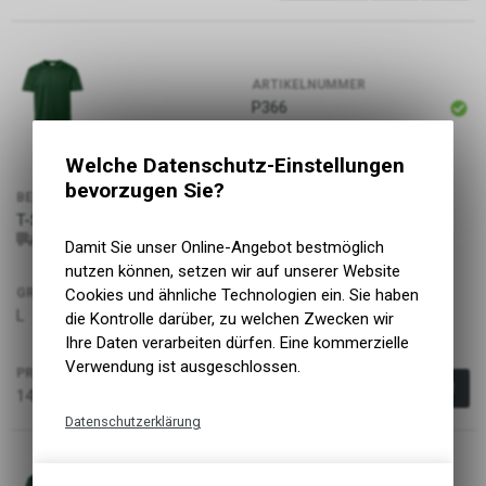
ARTIKELNUMMER
P366
Welche Datenschutz-Einstellungen
bevorzugen Sie?
BEZEICHNUNG
FARBE
T-Shirt Classic, tanne, L
tanne
0292072006
4045981017995
Damit Sie unser Online-Angebot bestmöglich
nutzen können, setzen wir auf unserer Website
Cookies und ähnliche Technologien ein. Sie haben
GRÖSSE
GESCHLECHT
L
Unisex
die Kontrolle darüber, zu welchen Zwecken wir
Ihre Daten verarbeiten dürfen. Eine kommerzielle
Verwendung ist ausgeschlossen.
PREIS
14.90
CHF
Datenschutzerklärung
Technische Funktionen