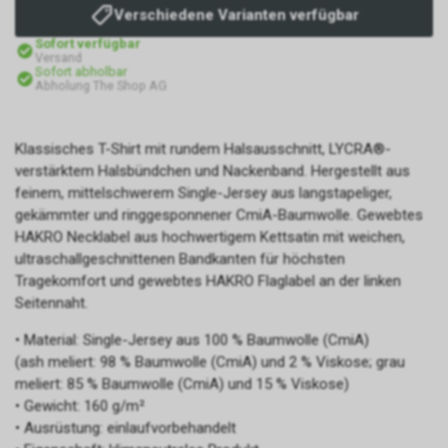
Verschiedene Varianten verfügbar
Sofort verfügbar
Versand
Sofort abholbar
Abholung The Shop AG
Klassisches T-Shirt mit rundem Halsausschnitt, LYCRA®-
verstärktem Halsbündchen und Nackenband. Hergestellt aus
feinem, mittelschwerem Single-Jersey aus langstapeliger,
gekämmter und ringgesponnener CmiA-Baumwolle. Gewebtes
HAKRO Necklabel aus hochwertigem Kettsatin mit weichen,
ultraschallgeschnittenen Bandkanten für höchsten
Tragekomfort und gewebtes HAKRO Flaglabel an der linken
Seitennaht.
• Material: Single-Jersey aus 100 % Baumwolle (CmiA)
(ash meliert: 98 % Baumwolle (CmiA) und 2 % Viskose; grau
meliert: 85 % Baumwolle (CmiA) und 15 % Viskose)
• Gewicht: 160 g/m²
• Ausrüstung: einlaufvorbehandelt