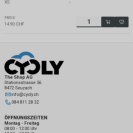
XS
-
PREIS
14.90
CHF
The Shop AG
Stationsstrasse 56
8472 Seuzach
info
@
cycly.ch
084 811 28 32
ÖFFNUNGSZEITEN
Montag - Freitag
08:00 - 12:00 Uhr