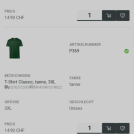
PREIS
14.90
CHF
ARTIKELNUMMER
P369
BEZEICHNUNG
FARBE
T-Shirt Classic, tanne, 3XL
tanne
0292072009
4045981018022
GRÖSSE
GESCHLECHT
3XL
Unisex
PREIS
14.90
CHF