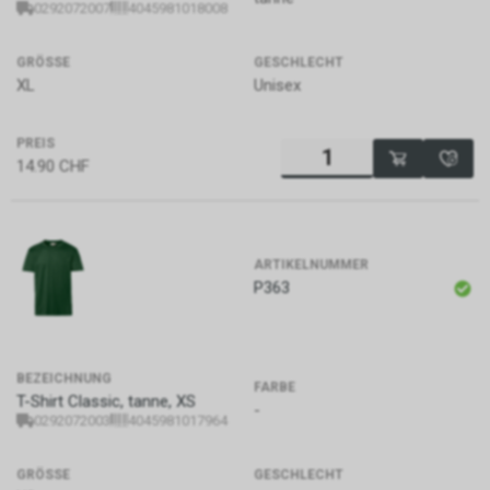
0292072007
4045981018008
GRÖSSE
GESCHLECHT
XL
Unisex
PREIS
14.90
CHF
ARTIKELNUMMER
P363
BEZEICHNUNG
FARBE
T-Shirt Classic, tanne, XS
-
0292072003
4045981017964
GRÖSSE
GESCHLECHT