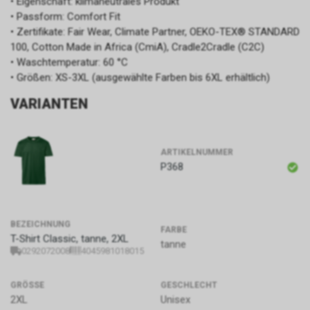
• Eigenschaft: klimaneutrales Produkt
• Passform: Comfort Fit
• Zertifikate: Fair Wear, Climate Partner, OEKO-TEX® STANDARD
100, Cotton Made in Africa (CmiA), Cradle2Cradle (C2C)
• Waschtemperatur: 60 °C
• Größen: XS-3XL (ausgewählte Farben bis 6XL erhältlich)
VARIANTEN
ARTIKELNUMMER
P368
BEZEICHNUNG
FARBE
T-Shirt Classic, tanne, 2XL
tanne
0292072008
4045981018015
GRÖSSE
GESCHLECHT
2XL
Unisex