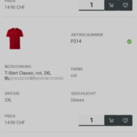
PREIS
14.90
CHF
ARTIKELNUMMER
P214
BEZEICHNUNG
FARBE
T-Shirt Classic, rot, 3XL
rot
0292002009
4045981018992
GRÖSSE
GESCHLECHT
3XL
Unisex
PREIS
14.90
CHF