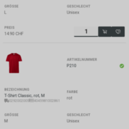
sammeln, auszuwerten und an
GRÖSSE
GESCHLECHT
die US-Regierung zu
L
Unisex
übermitteln, um
nationalpolitische
Entscheidungen zu
PREIS
unterstützen. Die CIA
14.90
CHF
konzentriert sich hauptsächlich
auf die Beschaffung von
Informationen durch Menschen
(Human Intelligence, HUMINT).
ARTIKELNUMMER
P210
BEZEICHNUNG
FARBE
T-Shirt Classic, rot, M
rot
0292002005
4045981002861
GRÖSSE
GESCHLECHT
M
Unisex