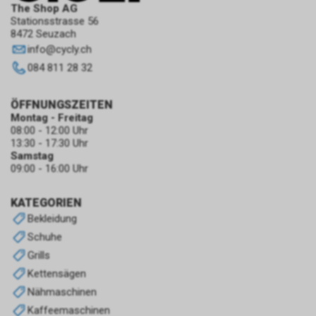
The Shop AG
Stationsstrasse 56
8472 Seuzach
info
@
cycly.ch
084 811 28 32
ÖFFNUNGSZEITEN
Montag - Freitag
08:00 - 12:00 Uhr
13:30 - 17:30 Uhr
Samstag
09:00 - 16:00 Uhr
KATEGORIEN
Bekleidung
Schuhe
Grills
Kettensägen
Nähmaschinen
Kaffeemaschinen