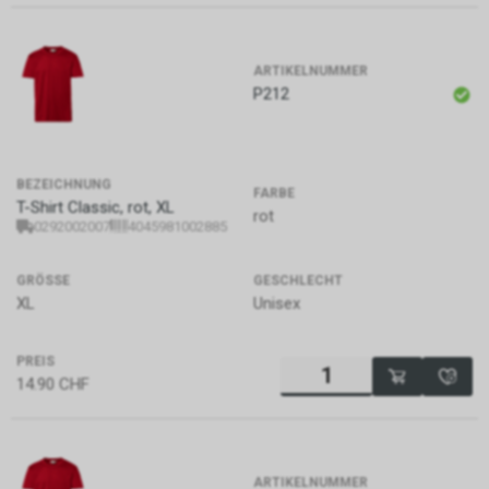
ARTIKELNUMMER
P212
BEZEICHNUNG
FARBE
T-Shirt Classic, rot, XL
rot
0292002007
4045981002885
GRÖSSE
GESCHLECHT
XL
Unisex
PREIS
14.90
CHF
ARTIKELNUMMER