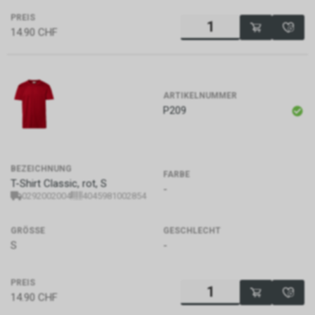
PREIS
14.90
CHF
ARTIKELNUMMER
P209
BEZEICHNUNG
FARBE
T-Shirt Classic, rot, S
-
0292002004
4045981002854
GRÖSSE
GESCHLECHT
S
-
PREIS
14.90
CHF