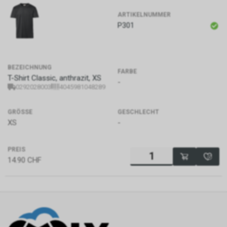
ARTIKELNUMMER
P301
BEZEICHNUNG
FARBE
T-Shirt Classic, anthrazit, XS
-
0292028003
4045981048289
GRÖSSE
GESCHLECHT
XS
-
PREIS
14.90
CHF