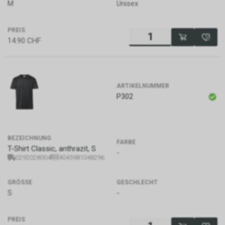
M
Unisex
PREIS
14.90
CHF
ARTIKELNUMMER
P302
BEZEICHNUNG
FARBE
T-Shirt Classic, anthrazit, S
-
0292028004
4045981048296
GRÖSSE
GESCHLECHT
S
-
PREIS