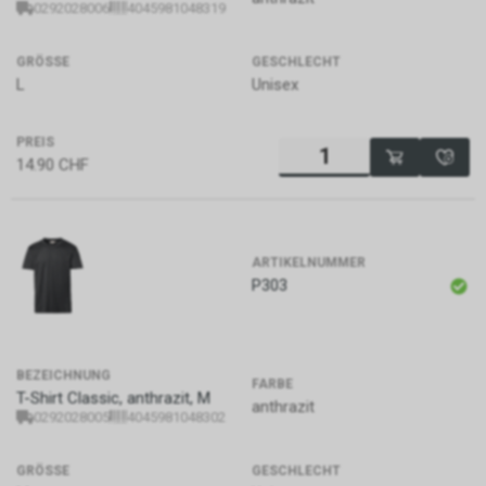
Geheimdienstinformationen zu
0292028006
4045981048319
sammeln, auszuwerten und an
die US-Regierung zu
GRÖSSE
GESCHLECHT
übermitteln, um
L
Unisex
nationalpolitische
Entscheidungen zu
PREIS
unterstützen. Die CIA
14.90
CHF
konzentriert sich hauptsächlich
auf die Beschaffung von
Informationen durch Menschen
(Human Intelligence, HUMINT).
ARTIKELNUMMER
P303
BEZEICHNUNG
FARBE
T-Shirt Classic, anthrazit, M
anthrazit
0292028005
4045981048302
GRÖSSE
GESCHLECHT