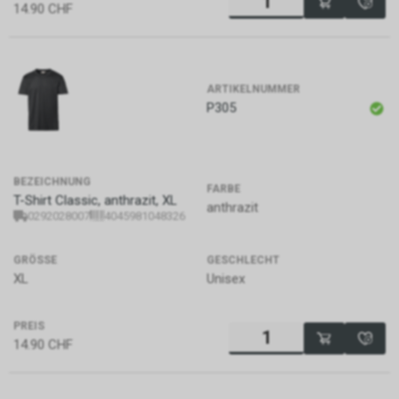
14.90
CHF
ARTIKELNUMMER
P305
BEZEICHNUNG
FARBE
T-Shirt Classic, anthrazit, XL
anthrazit
0292028007
4045981048326
GRÖSSE
GESCHLECHT
XL
Unisex
PREIS
14.90
CHF