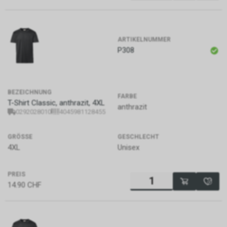
ARTIKELNUMMER
P308
BEZEICHNUNG
FARBE
T-Shirt Classic, anthrazit, 4XL
anthrazit
0292028010
4045981128455
GRÖSSE
GESCHLECHT
4XL
Unisex
PREIS
14.90
CHF