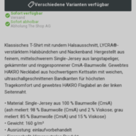
Verschiedene Varianten verfügbar
Sofort verfügbar
Versand
Sofort abholbar
Abholung The Shop AG
Klassisches T-Shirt mit rundem Halsausschnitt, LYCRA®-
verstärktem Halsbündchen und Nackenband. Hergestellt aus
feinem, mittelschwerem Single-Jersey aus langstapeliger,
gekämmter und ringgesponnener CmiA-Baumwolle. Gewebtes
HAKRO Necklabel aus hochwertigem Kettsatin mit weichen,
ultraschallgeschnittenen Bandkanten für höchsten
Tragekomfort und gewebtes HAKRO Flaglabel an der linken
Seitennaht.
• Material: Single-Jersey aus 100 % Baumwolle (CmiA)
(ash meliert: 98 % Baumwolle (CmiA) und 2 % Viskose; grau
meliert: 85 % Baumwolle (CmiA) und 15 % Viskose)
• Gewicht: 160 g/m²
• Ausrüstung: einlaufvorbehandelt