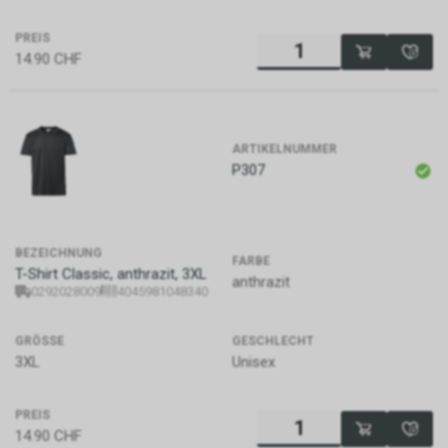
PREIS
14.90
CHF
ARTIKELNUMMER
P307
BEZEICHNUNG
FARBE
T-Shirt Classic, anthrazit, 3XL
anthrazit
0292028009
4045981048340
GRÖSSE
GESCHLECHT
3XL
Unisex
PREIS
14.90
CHF