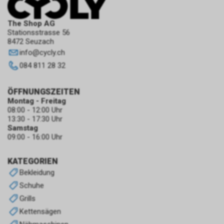
The Shop AG
Stationsstrasse 56
8472 Seuzach
info
@
cycly.ch
084 811 28 32
ÖFFNUNGSZEITEN
Montag - Freitag
08:00 - 12:00 Uhr
13:30 - 17:30 Uhr
Samstag
09:00 - 16:00 Uhr
KATEGORIEN
Bekleidung
Schuhe
Grills
Kettensägen