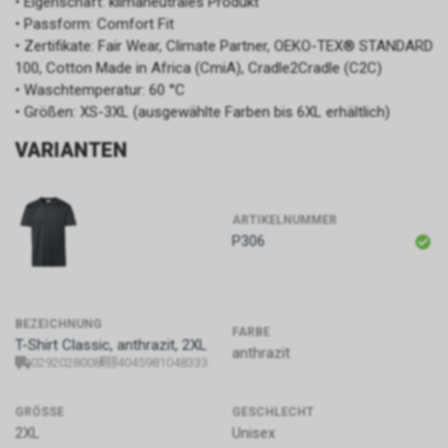
• Eigenschaft: klimaneutrales Produkt
• Passform: Comfort Fit
• Zertifikate: Fair Wear, Climate Partner, OEKO-TEX® STANDARD
100, Cotton Made in Africa (CmiA), Cradle2Cradle (C2C)
• Waschtemperatur: 60 °C
• Größen: XS-3XL (ausgewählte Farben bis 6XL erhältlich)
VARIANTEN
ARTIKELNUMMER
P306
BEZEICHNUNG
FARBE
T-Shirt Classic, anthrazit, 2XL
anthrazit
0292028008
4045981048333
GRÖSSE
GESCHLECHT
2XL
Unisex