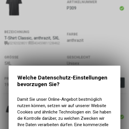
ARTIKELNUMMER
P309
BEZEICHNUNG
FARBE
T-Shirt Classic, anthrazit, 5XL
anthrazit
0292028011
4045981128462
GRÖSSE
GESCHLECHT
5XL
Unisex
Welche Datenschutz-Einstellungen
PREIS
bevorzugen Sie?
19.90
CHF
Damit Sie unser Online-Angebot bestmöglich
nutzen können, setzen wir auf unserer Website
ARTIKELNUMMER
Cookies und ähnliche Technologien ein. Sie haben
P310
die Kontrolle darüber, zu welchen Zwecken wir
Ihre Daten verarbeiten dürfen. Eine kommerzielle