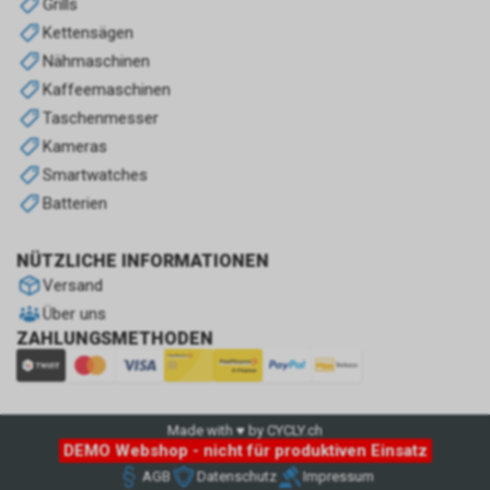
Grills
Kettensägen
Nähmaschinen
Kaffeemaschinen
Taschenmesser
Kameras
Smartwatches
Batterien
NÜTZLICHE INFORMATIONEN
Versand
Über uns
ZAHLUNGSMETHODEN
Made with ♥ by CYCLY.ch
DEMO Webshop - nicht für produktiven Einsatz
AGB
Datenschutz
Impressum