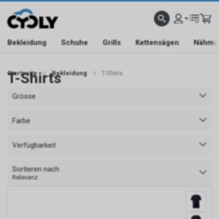
90 TAGE RÜCKGABERECHT
SCHNELLER KUNDENSERVICE
BLITZVERSAND BIS 17:0
Bekleidung
Schuhe
Grills
Kettensägen
Nähma
Startseite
T-Shirts
Bekleidung
T-Shirts
Grösse
Farbe
Verfügbarkeit
Sortieren nach
Relevanz