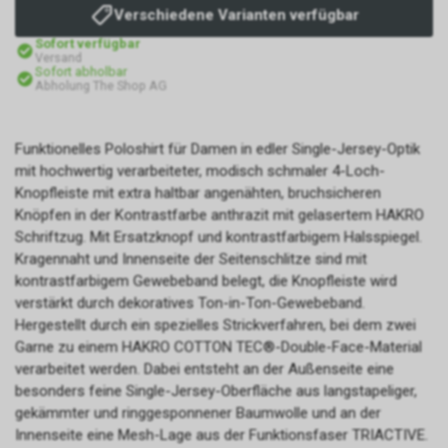
Verschiedene Varianten verfügbar
Sofort verfügbar
Versand
Sofort abholbar
Abholung The Shop AG
Funktionelles Poloshirt für Damen in edler Single-Jersey-Optik
mit hochwertig verarbeiteter, modisch schmaler 4-Loch-
Knopfleiste mit extra haltbar angenähten, bruchsicheren
Knöpfen in der Kontrastfarbe anthrazit mit gelasertem HAKRO
Schriftzug. Mit Ersatzknopf und kontrastfarbigem Halsspiegel.
Kragennaht und Innenseite der Seitenschlitze sind mit
kontrastfarbigem Gewebeband belegt, die Knopfleiste wird
verstärkt durch dekoratives Ton-in-Ton-Gewebeband.
Hergestellt durch ein spezielles Strickverfahren, bei dem zwei
Garne zu einem HAKRO COTTON TEC®-Double-Face-Material
verarbeitet werden. Dabei entsteht an der Außenseite eine
besonders feine Single-Jersey-Oberfläche aus langstapeliger,
gekämmter und ringgesponnener Baumwolle und an der
Innenseite eine Mesh-Lage aus der Funktionsfaser TRIACTIVE.