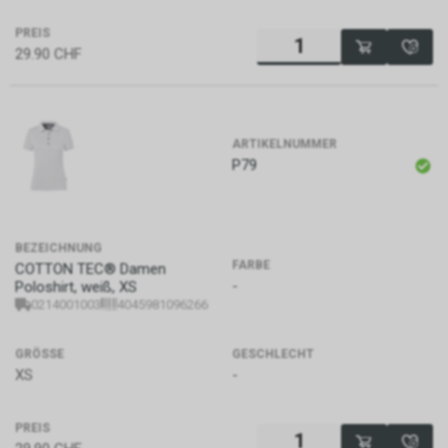
PREIS
29.90
CHF
ARTIKELNUMMER
P79
BEZEICHNUNG
FARBE
COTTON TEC® Damen
-
Poloshirt, weiß, XS
0214001003
4045981096266
GRÖSSE
GESCHLECHT
XS
-
PREIS