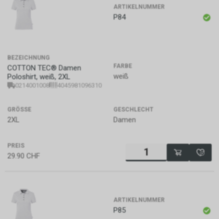
ARTIKELNUMMER
P84
BEZEICHNUNG
FARBE
COTTON TEC® Damen
weiß
Poloshirt, weiß, 2XL
0214001008
4045981096310
GRÖSSE
GESCHLECHT
2XL
Damen
PREIS
29.90
CHF
ARTIKELNUMMER
P85