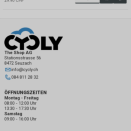
29.90
CHF
The Shop AG
Stationsstrasse 56
8472 Seuzach
info
@
cycly.ch
084 811 28 32
ÖFFNUNGSZEITEN
Montag - Freitag
08:00 - 12:00 Uhr
13:30 - 17:30 Uhr
Samstag
09:00 - 16:00 Uhr