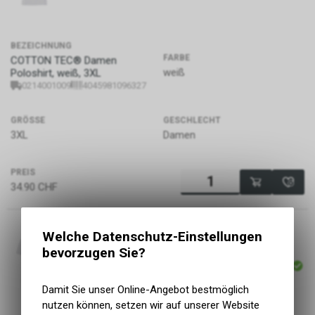
BEZEICHNUNG
FARBE
COTTON TEC® Damen
weiß
Poloshirt, weiß, 3XL
0214001009
4045981096327
GRÖSSE
GESCHLECHT
3XL
Damen
PREIS
34.90
CHF
Welche Datenschutz-Einstellungen
bevorzugen Sie?
ARTIKELNUMMER
P82
Damit Sie unser Online-Angebot bestmöglich
nutzen können, setzen wir auf unserer Website