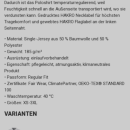
Dadurch ist das Poloshirt temperaturregulierend, weil
Feuchtigkeit schnell an die Außenseite transportiert wird, wo sie
verdunsten kann. Gedrucktes HAKRO Necklabel für höchsten
Tragekomfort und gewebtes HAKRO Flaglabel an der linken
Seitennaht.
• Material: Single-Jersey aus 50 % Baumwolle und 50 %
Polyester
• Gewicht: 185 g/m²
• Ausrüstung: einlaufvorbehandelt
• Eigenschaft: pflegeleicht, atmungsaktiv, klimaneutrales
Produkt
• Passform: Regular Fit
• Zertifikate: Fair Wear, ClimatePartner, OEKO-TEX® STANDARD
100
• Waschtemperatur: 40 °C
• Größen: XS-3XL
VARIANTEN