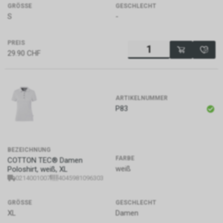
GRÖSSE
GESCHLECHT
S
-
PREIS
29.90
CHF
ARTIKELNUMMER
P83
BEZEICHNUNG
FARBE
COTTON TEC® Damen
weiß
Poloshirt, weiß, XL
0214001007
4045981096303
GRÖSSE
GESCHLECHT
XL
Damen