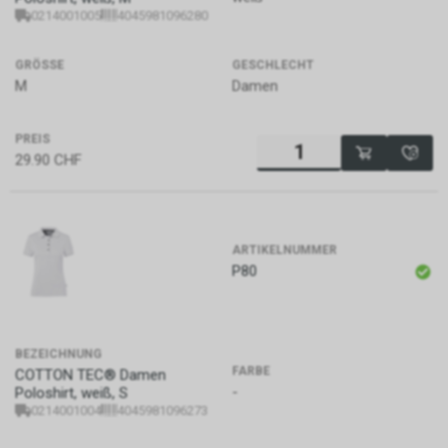
amerikanische
0214001005
4045981096280
Auslandsgeheimdienst. Sie ist
dafür zuständig, ausländische
GRÖSSE
GESCHLECHT
Geheimdienstinformationen zu
M
Damen
sammeln, auszuwerten und an
die US-Regierung zu
übermitteln, um
PREIS
nationalpolitische
29.90
CHF
Entscheidungen zu
unterstützen. Die CIA
konzentriert sich hauptsächlich
auf die Beschaffung von
ARTIKELNUMMER
Informationen durch Menschen
P80
(Human Intelligence, HUMINT).
BEZEICHNUNG
FARBE
COTTON TEC® Damen
-
Poloshirt, weiß, S
0214001004
4045981096273