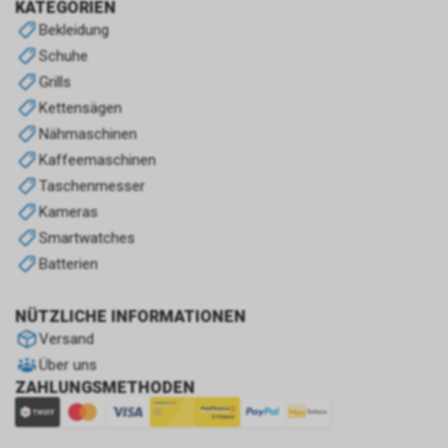
KATEGORIEN
Bekleidung
Schuhe
Grills
Kettensägen
Nähmaschinen
Kaffeemaschinen
Taschenmesser
Kameras
Smartwatches
Batterien
NÜTZLICHE INFORMATIONEN
Versand
Über uns
ZAHLUNGSMETHODEN