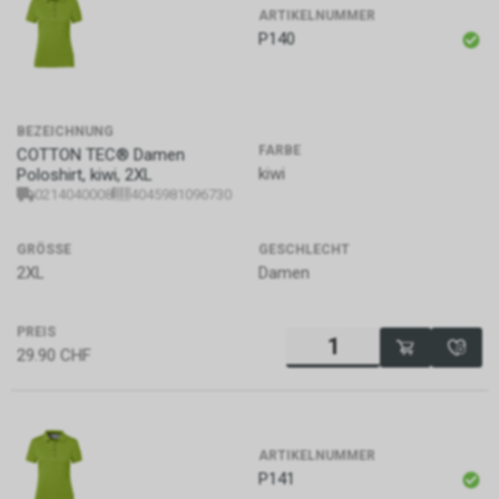
ARTIKELNUMMER
P140
BEZEICHNUNG
FARBE
COTTON TEC® Damen
kiwi
Poloshirt, kiwi, 2XL
0214040008
4045981096730
GRÖSSE
GESCHLECHT
2XL
Damen
PREIS
29.90
CHF
ARTIKELNUMMER
P141