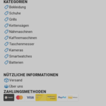
KATEGORIEN
Bekleidung
Schuhe
Grills
Kettensägen
Nähmaschinen
Kaffeemaschinen
Taschenmesser
Kameras
Smartwatches
Batterien
NÜTZLICHE INFORMATIONEN
Versand
Über uns
ZAHLUNGSMETHODEN