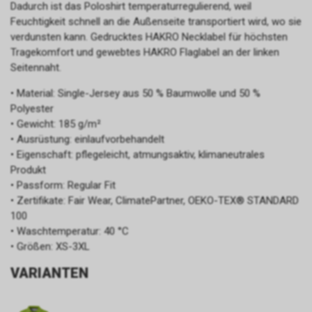
Dadurch ist das Poloshirt temperaturregulierend, weil
Feuchtigkeit schnell an die Außenseite transportiert wird, wo sie
verdunsten kann. Gedrucktes HAKRO Necklabel für höchsten
Tragekomfort und gewebtes HAKRO Flaglabel an der linken
Seitennaht.
• Material: Single-Jersey aus 50 % Baumwolle und 50 %
Polyester
• Gewicht: 185 g/m²
• Ausrüstung: einlaufvorbehandelt
• Eigenschaft: pflegeleicht, atmungsaktiv, klimaneutrales
Produkt
• Passform: Regular Fit
• Zertifikate: Fair Wear, ClimatePartner, OEKO-TEX® STANDARD
100
• Waschtemperatur: 40 °C
• Größen: XS-3XL
VARIANTEN