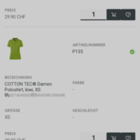
PREIS
29.90
CHF
ARTIKELNUMMER
P135
BEZEICHNUNG
FARBE
COTTON TEC® Damen
-
Poloshirt, kiwi, XS
0214040003
4045981096686
GRÖSSE
GESCHLECHT
XS
-
PREIS