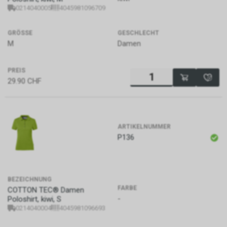
amerikanische
0214040005
4045981096709
Auslandsgeheimdienst. Sie ist
dafür zuständig, ausländische
GRÖSSE
GESCHLECHT
Geheimdienstinformationen zu
M
Damen
sammeln, auszuwerten und an
die US-Regierung zu
übermitteln, um
PREIS
nationalpolitische
29.90
CHF
Entscheidungen zu
unterstützen. Die CIA
konzentriert sich hauptsächlich
auf die Beschaffung von
ARTIKELNUMMER
Informationen durch Menschen
P136
(Human Intelligence, HUMINT).
BEZEICHNUNG
FARBE
COTTON TEC® Damen
-
Poloshirt, kiwi, S
0214040004
4045981096693