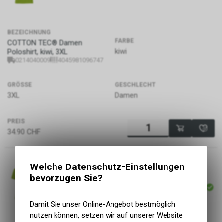
BEZEICHNUNG
FARBE
COTTON TEC® Damen
kiwi
Poloshirt, kiwi, 3XL
0214040009
4045981096747
GRÖSSE
GESCHLECHT
3XL
Damen
PREIS
34.90
CHF
Welche Datenschutz-Einstellungen
bevorzugen Sie?
ARTIKELNUMMER
P138
Damit Sie unser Online-Angebot bestmöglich
nutzen können, setzen wir auf unserer Website