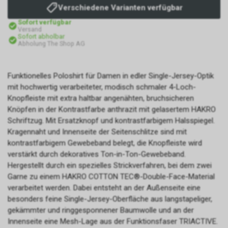
Verschiedene Varianten verfügbar
Sofort verfügbar
Versand
Sofort abholbar
Abholung The Shop AG
Funktionelles Poloshirt für Damen in edler Single-Jersey-Optik
mit hochwertig verarbeiteter, modisch schmaler 4-Loch-
Knopfleiste mit extra haltbar angenähten, bruchsicheren
Knöpfen in der Kontrastfarbe anthrazit mit gelasertem HAKRO
Schriftzug. Mit Ersatzknopf und kontrastfarbigem Halsspiegel.
Kragennaht und Innenseite der Seitenschlitze sind mit
kontrastfarbigem Gewebeband belegt, die Knopfleiste wird
verstärkt durch dekoratives Ton-in-Ton-Gewebeband.
Hergestellt durch ein spezielles Strickverfahren, bei dem zwei
Garne zu einem HAKRO COTTON TEC®-Double-Face-Material
verarbeitet werden. Dabei entsteht an der Außenseite eine
besonders feine Single-Jersey-Oberfläche aus langstapeliger,
gekämmter und ringgesponnener Baumwolle und an der
Innenseite eine Mesh-Lage aus der Funktionsfaser TRIACTIVE.