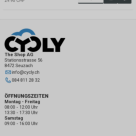
29.90
CHF
The Shop AG
Stationsstrasse 56
8472 Seuzach
info
@
cycly.ch
084 811 28 32
ÖFFNUNGSZEITEN
Montag - Freitag
08:00 - 12:00 Uhr
13:30 - 17:30 Uhr
Samstag
09:00 - 16:00 Uhr