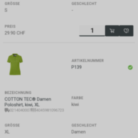
GRÖSSE
GESCHLECHT
S
-
PREIS
29.90
CHF
ARTIKELNUMMER
P139
BEZEICHNUNG
FARBE
COTTON TEC® Damen
kiwi
Poloshirt, kiwi, XL
0214040007
4045981096723
GRÖSSE
GESCHLECHT
XL
Damen