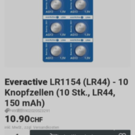
Everactive
LR1154 (LR44) - 10
Knopfzellen (10 Stk., LR44,
150 mAh)
P495
5902020523291
10.90
CHF
inkl. MwSt., zzgl. Versandkosten