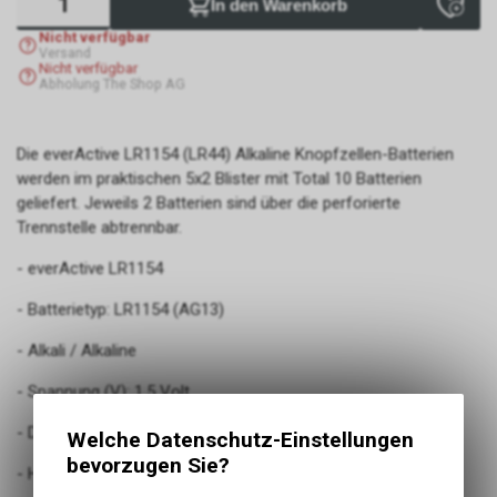
In den Warenkorb
Nicht verfügbar
Versand
Nicht verfügbar
Abholung The Shop AG
Die everActive LR1154 (LR44) Alkaline Knopfzellen-Batterien
werden im praktischen 5x2 Blister mit Total 10 Batterien
geliefert. Jeweils 2 Batterien sind über die perforierte
Trennstelle abtrennbar.
- everActive LR1154
- Batterietyp: LR1154 (AG13)
- Alkali / Alkaline
- Spannung (V): 1.5 Volt
- Durchmesser (ø): 11,45 mm
Welche Datenschutz-Einstellungen
bevorzugen Sie?
- Höhe: 5,3 mm