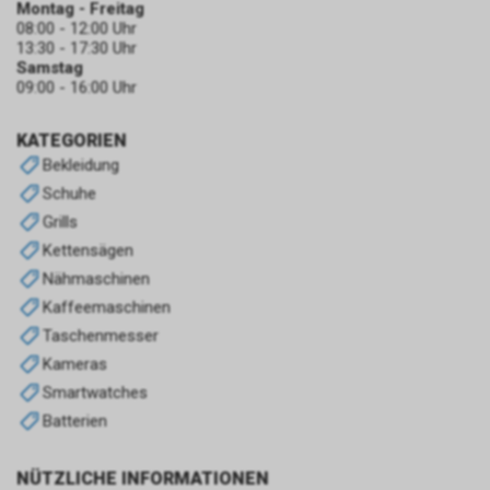
Montag - Freitag
08:00 - 12:00 Uhr
13:30 - 17:30 Uhr
Samstag
09:00 - 16:00 Uhr
KATEGORIEN
Bekleidung
Schuhe
Grills
Kettensägen
Nähmaschinen
Kaffeemaschinen
Taschenmesser
Kameras
Smartwatches
Batterien
NÜTZLICHE INFORMATIONEN