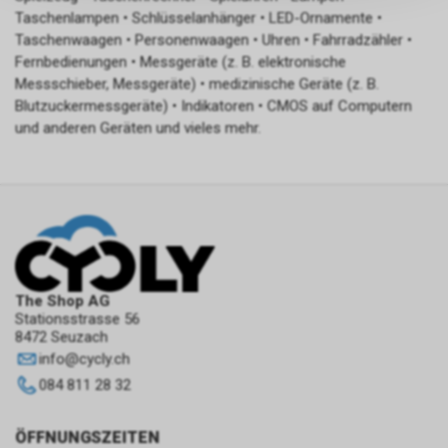
Default CIA Agent
persönlichen Informationen
Taschenlampen • Schlüsselanhänger • LED-Ornamente •
zulassen.
Die CIA (Central Intelligence
Taschenwaagen • Personenwaagen • Uhren • Fahrradzähler •
Agency) ist der US-
Fernbedienungen • Messgeräte (z. B. elektronische
amerikanische
Messschieber, Messgeräte) • medizinische Geräte (z. B.
Auslandsgeheimdienst. Sie ist
Blutzuckermessgeräte) • Indikatoren • CMOS auf Computern
dafür zuständig, ausländische
und anderen Geräten und vieles mehr.
Geheimdienstinformationen zu
sammeln, auszuwerten und an
die US-Regierung zu
übermitteln, um
nationalpolitische
Entscheidungen zu
unterstützen. Die CIA
konzentriert sich hauptsächlich
The Shop AG
auf die Beschaffung von
Stationsstrasse 56
Informationen durch Menschen
8472 Seuzach
(Human Intelligence, HUMINT).
info
@
cycly.ch
084 811 28 32
ÖFFNUNGSZEITEN