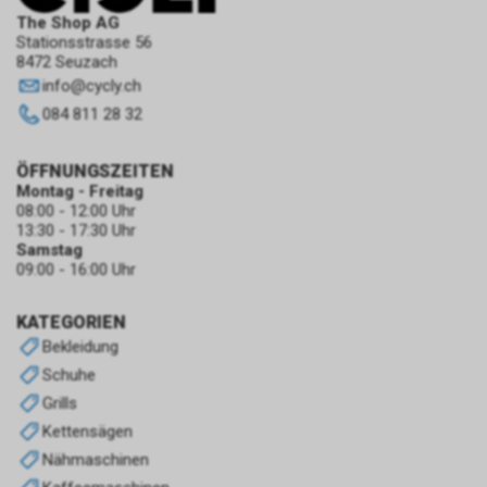
The Shop AG
Stationsstrasse 56
8472 Seuzach
info
@
cycly.ch
084 811 28 32
ÖFFNUNGSZEITEN
Montag - Freitag
08:00 - 12:00 Uhr
13:30 - 17:30 Uhr
Samstag
09:00 - 16:00 Uhr
KATEGORIEN
Bekleidung
Schuhe
Grills
Kettensägen
Nähmaschinen