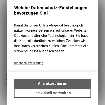
Welche Datenschutz-Einstellungen
bevorzugen Sie?
Damit Sie unser Online-Angebot bestmöglich
nutzen können, setzen wir auf unserer Website
Cookies und ähnliche Technologien ein. Sie haben
die Kontrolle darüber, zu welchen Zwecken wir
Ihre Daten verarbeiten dürfen. Eine kommerzielle
Verwendung ist ausgeschlossen.
Datenschutzerklärung
Technische Funktionen
Verico
LoopEnergy 4 AA-Packs, wiederaufladbare Batterien,
Wir erfassen und speichern
Ladung über USB-C (4 Stk., AA, 1700 mAh)
bestimmte Interaktionen und
Alle akzeptieren
26.90
CHF
Einstellungen auf Ihrem Gerät,
um die grundlegenden
Individuell verwalten
Funktionen unseres Online-
Angebots, wie die Verwendung