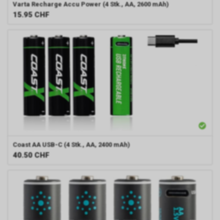
Varta
Recharge Accu Power (4 Stk., AA, 2600 mAh)
15.95
CHF
Coast
AA USB-C (4 Stk., AA, 2400 mAh)
40.50
CHF