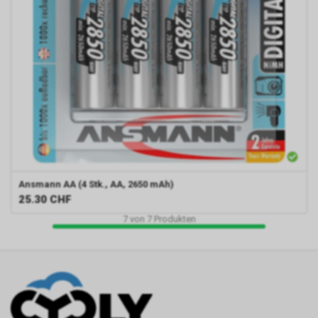
Ansmann
AA (4 Stk., AA, 2650 mAh)
25.30
CHF
7
von
7
Produkten