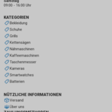
Samstag
Agency) ist der US-
09:00 - 16:00 Uhr
amerikanische
Auslandsgeheimdienst. Sie ist
KATEGORIEN
dafür zuständig, ausländische
Bekleidung
Geheimdienstinformationen zu
Schuhe
sammeln, auszuwerten und an
Grills
die US-Regierung zu
übermitteln, um
Kettensägen
nationalpolitische
Nähmaschinen
Entscheidungen zu
Kaffeemaschinen
unterstützen. Die CIA
Taschenmesser
konzentriert sich hauptsächlich
auf die Beschaffung von
Kameras
Informationen durch Menschen
Smartwatches
(Human Intelligence, HUMINT).
Batterien
NÜTZLICHE INFORMATIONEN
Versand
Über uns