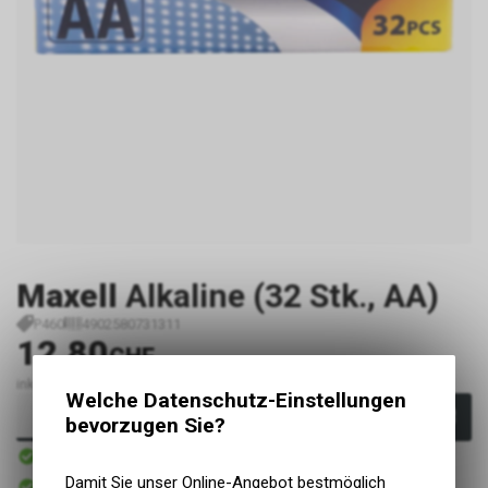
Maxell
Alkaline (32 Stk., AA)
P460
4902580731311
12.80
CHF
inkl. MwSt., zzgl. Versandkosten
Welche Datenschutz-Einstellungen
In den Warenkorb
bevorzugen Sie?
Sofort verfügbar
Versand
Sofort abholbar
Damit Sie unser Online-Angebot bestmöglich