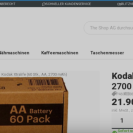
ABERECHT
SCHNELLER KUNDENSERVICE
BLITZV
Nähmaschinen
Kaffeemaschinen
Taschenmesser
Koda
Kodak Xtralife (60 Stk., AA, 2700 mAh)
2700
P469
8
21.9
inkl. MwSt.,
Sofort 